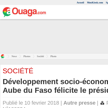
Accueil
MonKiosk.com
S
News
Photos
Société
Photo
SOCIÉTÉ
Développement socio-économ
Aube du Faso félicite le pré
Publié le 10 fevrier 2018 |
Autre presse
|
P