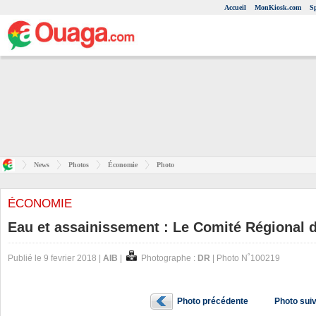
Accueil
MonKiosk.com
S
News
Photos
Économie
Photo
ÉCONOMIE
Eau et assainissement : Le Comité Régional de
Publié le 9 fevrier 2018 |
AIB
|
Photographe :
DR
| Photo N˚100219
Photo précédente
Photo sui