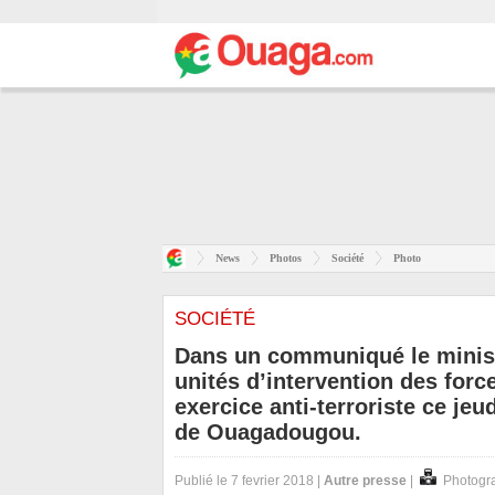
News
Photos
Société
Photo
SOCIÉTÉ
Dans un communiqué le minist
unités d’intervention des forc
exercice anti-terroriste ce jeu
de Ouagadougou.
Publié le 7 fevrier 2018 |
Autre presse
|
Photogr