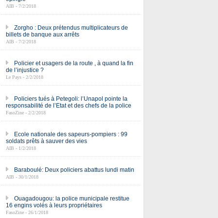
AIB - 7/2/2018
Zorgho : Deux prétendus multiplicateurs de
billets de banque aux arrêts
AIB - 7/2/2018
Policier et usagers de la route , à quand la fin
de l’injustice ?
Le Pays - 2/2/2018
Policiers tués à Petegoli: l’Unapol pointe la
responsabilité de l’Etat et des chefs de la police
FasoZine - 2/2/2018
Ecole nationale des sapeurs-pompiers : 99
soldats prêts à sauver des vies
AIB - 1/2/2018
Baraboulé: Deux policiers abattus lundi matin
AIB - 30/1/2018
Ouagadougou: la police municipale restitue
16 engins volés à leurs propriétaires
FasoZine - 26/1/2018