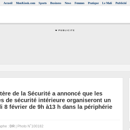
Accueil
MonKiosk.com
Sports
Business
News
Femmes
Pratique
Le Mali
Publicité
ère de la Sécurité a annoncé que les
es de sécurité intérieure organiseront un
di 8 février de 9h à13 h dans la périphérie
aphe :
DR
| Photo N˚100182