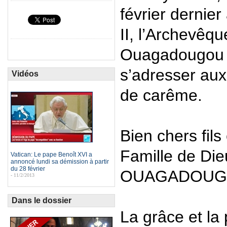
février dernie
II, l’Archevêqu
Ouagadougou a
s’adresser aux
Vidéos
de carême.
Bien chers fils 
Famille de Die
Vatican: Le pape Benoît XVI a
annoncé lundi sa démission à partir
du 28 février
OUAGADOUG
- 11/2/2013
Dans le dossier
La grâce et la 