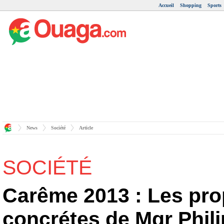
Accueil
Shopping
Sports
News
Société
Article
SOCIÉTÉ
Carême 2013 : Les pro
concrétes de Mgr Phi