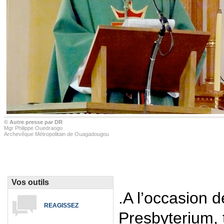
© Autre presse par DR
Mgr Philippe Ouedraogo
Archevêque Métropolitain de Ouagadougou
Vos outils
.A l’occasion d
REAGISSEZ
Presbyterium,