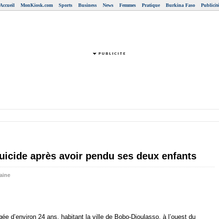
Accueil
MonKiosk.com
Sports
Business
News
Femmes
Pratique
Burkina Faso
Publicit
uicide après avoir pendu ses deux enfants
aine
e d’environ 24 ans, habitant la ville de Bobo-Dioulasso, à l’ouest du