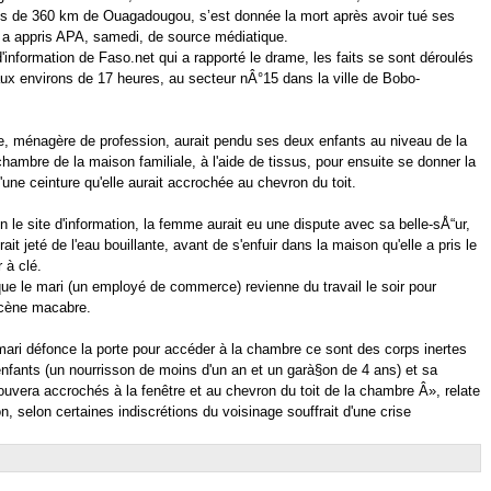
ès de 360 km de Ouagadougou, s’est donnée la mort après avoir tué ses
 a appris APA, samedi, de source médiatique.
d'information de Faso.net qui a rapporté le drame, les faits se sont déroulés
 aux environs de 17 heures, au secteur nÂ°15 dans la ville de Bobo-
, ménagère de profession, aurait pendu ses deux enfants au niveau de la
chambre de la maison familiale, à l'aide de tissus, pour ensuite se donner la
d'une ceinture qu'elle aurait accrochée au chevron du toit.
n le site d'information, la femme aurait eu une dispute avec sa belle-sÅ“ur,
rait jeté de l'eau bouillante, avant de s'enfuir dans la maison qu'elle a pris le
 à clé.
u que le mari (un employé de commerce) revienne du travail le soir pour
scène macabre.
ari défonce la porte pour accéder à la chambre ce sont des corps inertes
nfants (un nourrisson de moins d'un an et un garà§on de 4 ans) et sa
ouvera accrochés à la fenêtre et au chevron du toit de la chambre Â», relate
n, selon certaines indiscrétions du voisinage souffrait d'une crise