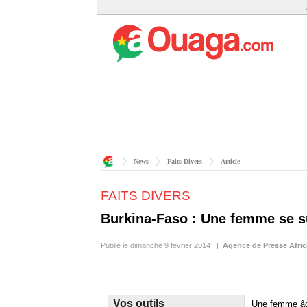
News
Faits Divers
Article
FAITS DIVERS
Burkina-Faso : Une femme se s
Publié le dimanche 9 fevrier 2014 |
Agence de Presse Afric
Vos outils
Une femme âgé