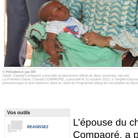
© Présidence par DR
Santé: Chantal Compaoré a procédé au lancement officiel de deux nouveaux vaccins
La Première Dame, Chantal COMPAORE, a procédé le 31 octobre 2013, à Tanghin-Dassouri 
pneumocoque et anti-rotavirus) dans le cadre du Programme élargi de vaccination au Burk
Vos outils
L’épouse du ch
REAGISSEZ
Compaoré, a 