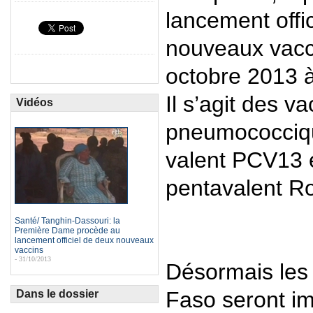
lancement offi
nouveaux vacci
octobre 2013 
Il s’agit des v
Vidéos
pneumococciq
valent PCV13 e
pentavalent Ro
Santé/ Tanghin-Dassouri: la
Première Dame procède au
lancement officiel de deux nouveaux
vaccins
- 31/10/2013
Désormais les 
Faso seront im
Dans le dossier