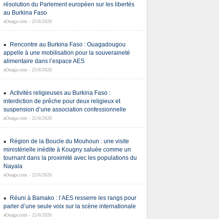
résolution du Parlement européen sur les libertés
au Burkina Faso
aOuaga.com - 25/6/2026
Rencontre au Burkina Faso : Ouagadougou
appelle à une mobilisation pour la souveraineté
alimentaire dans l’espace AES
aOuaga.com - 25/6/2026
Activités religieuses au Burkina Faso :
interdiction de prêche pour deux religieux et
suspension d’une association confessionnelle
aOuaga.com - 25/6/2026
Région de la Boucle du Mouhoun : une visite
ministérielle inédite à Kougny saluée comme un
tournant dans la proximité avec les populations du
Nayala
aOuaga.com - 22/6/2026
Réuni à Bamako : l’AES resserre les rangs pour
parler d’une seule voix sur la scène internationale
aOuaga.com - 22/6/2026