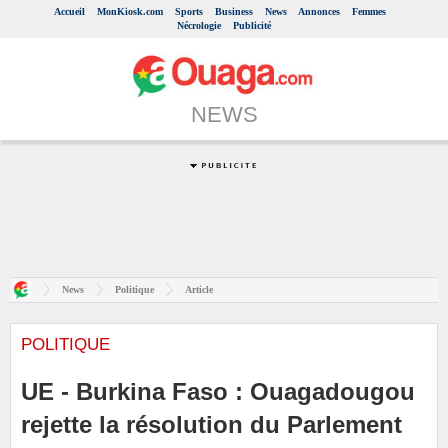
Accueil
MonKiosk.com
Sports
Business
News
Annonces
Femmes
Nécrologie
Publicité
NEWS
News
Politique
Article
POLITIQUE
UE - Burkina Faso : Ouagadougou
rejette la résolution du Parlement