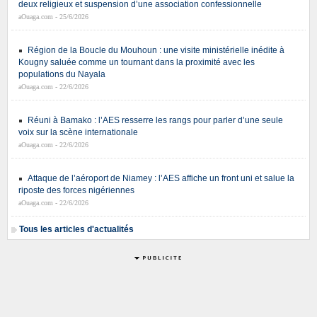
deux religieux et suspension d’une association confessionnelle
aOuaga.com - 25/6/2026
Région de la Boucle du Mouhoun : une visite ministérielle inédite à
Kougny saluée comme un tournant dans la proximité avec les
populations du Nayala
aOuaga.com - 22/6/2026
Réuni à Bamako : l’AES resserre les rangs pour parler d’une seule
voix sur la scène internationale
aOuaga.com - 22/6/2026
Attaque de l’aéroport de Niamey : l’AES affiche un front uni et salue la
riposte des forces nigériennes
aOuaga.com - 22/6/2026
Tous les articles d'actualités