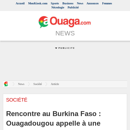
Accueil
MonKiosk.com
Sports
Business
News
Annonces
Femmes
Nécrologie
Publicité
NEWS
News
Société
Article
SOCIÉTÉ
Rencontre au Burkina Faso :
Ouagadougou appelle à une