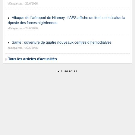
aOuaga.com - 22/6/2026
Attaque de l’aéroport de Niamey : l’AES affiche un front uni et salue la
riposte des forces nigériennes
aOuaga.com - 22/6/2026
Santé : ouverture de quatre nouveaux centres d’hémodialyse
aOuaga.com - 22/6/2026
Tous les articles d'actualités