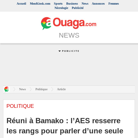
Accueil
MonKiosk.com
Sports
Business
News
Annonces
Femmes
Nécrologie
Publicité
NEWS
News
Politique
Article
POLITIQUE
Réuni à Bamako : l’AES resserre
les rangs pour parler d’une seule