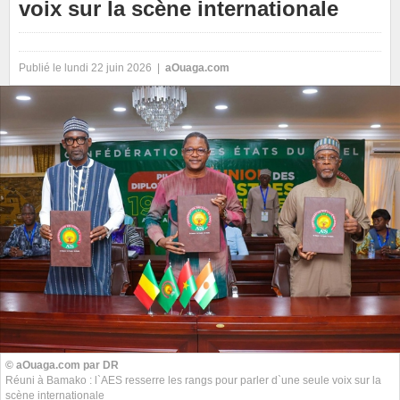
voix sur la scène internationale
Publié le lundi 22 juin 2026 |
aOuaga.com
© aOuaga.com par DR
Réuni à Bamako : l`AES resserre les rangs pour parler d`une seule voix sur la
scène internationale