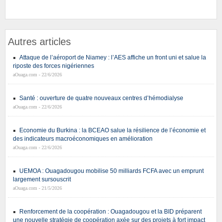
Autres articles
Attaque de l’aéroport de Niamey : l’AES affiche un front uni et salue la
riposte des forces nigériennes
aOuaga.com - 22/6/2026
Santé : ouverture de quatre nouveaux centres d’hémodialyse
aOuaga.com - 22/6/2026
Economie du Burkina : la BCEAO salue la résilience de l’économie et
des indicateurs macroéconomiques en amélioration
aOuaga.com - 22/6/2026
UEMOA : Ouagadougou mobilise 50 milliards FCFA avec un emprunt
largement sursouscrit
aOuaga.com - 21/5/2026
Renforcement de la coopération : Ouagadougou et la BID préparent
une nouvelle stratégie de coopération axée sur des projets à fort impact