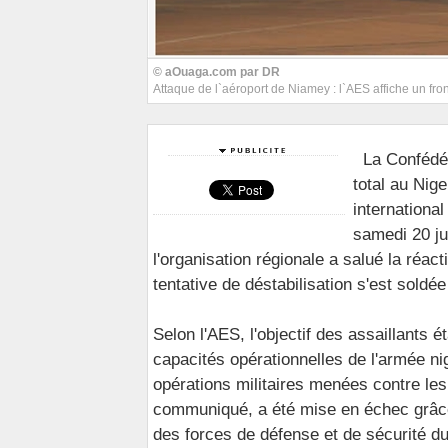
© aOuaga.com par DR
Attaque de l`aéroport de Niamey : l`AES affiche un fron
La Confédé
total au Nige
internationa
samedi 20 jui
l'organisation régionale a salué la réa
tentative de déstabilisation s'est sold
Selon l'AES, l'objectif des assaillants ét
capacités opérationnelles de l'armée ni
opérations militaires menées contre les 
communiqué, a été mise en échec grâce a
des forces de défense et de sécurité du