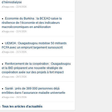
d’hémodialyse
aOuaga.com - 22/6/2026
Economie du Burkina : la BCEAO salue la
résilience de l’économie et des indicateurs
macroéconomiques en amélioration
aOuaga.com - 22/6/2026
UEMOA : Ouagadougou mobilise 50 milliards
FCFA avec un emprunt largement sursouscrit
aOuaga.com - 21/5/2026
Renforcement de la coopération : Ouagadougou
et la BID préparent une nouvelle stratégie de
coopération axée sur des projets à fort impact
aOuaga.com - 20/5/2026
Santé : près de 389 000 personnes déjà
enrôlées dans l’assurance maladie universelle
aOuaga.com - 20/5/2026
Tous les articles d'actualités