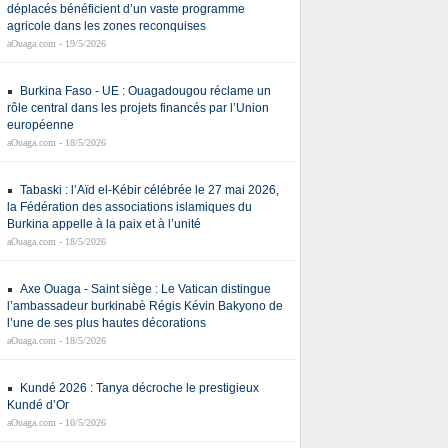
déplacés bénéficient d’un vaste programme
agricole dans les zones reconquises
aOuaga.com - 19/5/2026
Burkina Faso - UE : Ouagadougou réclame un
rôle central dans les projets financés par l’Union
européenne
aOuaga.com - 18/5/2026
Tabaski : l’Aïd el-Kébir célébrée le 27 mai 2026,
la Fédération des associations islamiques du
Burkina appelle à la paix et à l’unité
aOuaga.com - 18/5/2026
Axe Ouaga - Saint siège : Le Vatican distingue
l’ambassadeur burkinabè Régis Kévin Bakyono de
l’une de ses plus hautes décorations
aOuaga.com - 18/5/2026
Kundé 2026 : Tanya décroche le prestigieux
Kundé d’Or
aOuaga.com - 10/5/2026