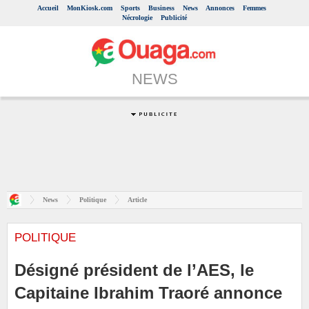
Accueil
MonKiosk.com
Sports
Business
News
Annonces
Femmes
Nécrologie
Publicité
NEWS
News
Politique
Article
POLITIQUE
Désigné président de l’AES, le
Capitaine Ibrahim Traoré annonce