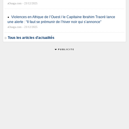
aOuaga.com - 23/12/2025
Violences en Afrique de l’Ouest / le Capitaine Ibrahim Traoré lance
une alerte : “Il faut se prémunir de l’hiver noir qui s’annonce”
aOuaga.com - 23/12/2025
Tous les articles d'actualités