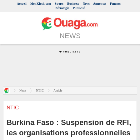
Accueil
MonKiosk.com
Sports
Business
News
Annonces
Femmes
Nécrologie
Publicité
NEWS
News
NTIC
Article
NTIC
Burkina Faso : Suspension de RFI,
les organisations professionnelles