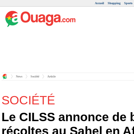
Accueil
Shopping
Sports
News
Société
Article
SOCIÉTÉ
Le CILSS annonce de 
récoltes au Sahel en A