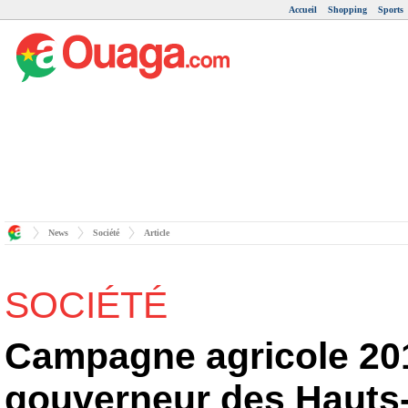
Accueil
Shopping
Sports
News
Société
Article
SOCIÉTÉ
Campagne agricole 201
gouverneur des Hauts