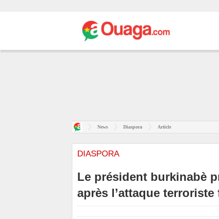
News
Diaspora
Article
DIASPORA
Le président burkinabè p
après l’attaque terrorist