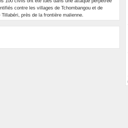
ns 100 civils ont été tués dans une attaque perpétrée
ifiés contre les villages de Tchombangou et de
illabéri, près de la frontière malienne.