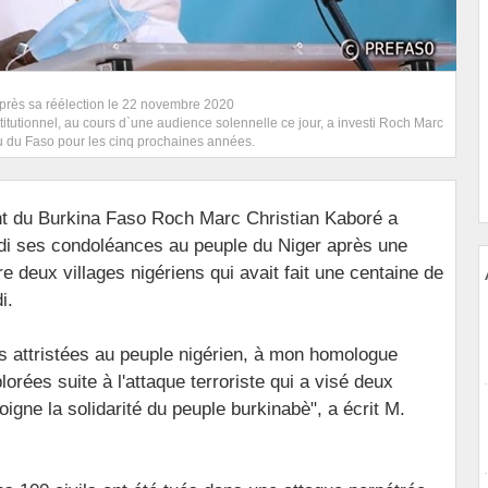
après sa réélection le 22 novembre 2020
utionnel, au cours d`une audience solennelle ce jour, a investi Roch Marc
lu du Faso pour les cinq prochaines années.
nt du Burkina Faso Roch Marc Christian Kaboré a
di ses condoléances au peuple du Niger après une
e deux villages nigériens qui avait fait une centaine de
i.
s attristées au peuple nigérien, à mon homologue
rées suite à l'attaque terroriste qui a visé deux
oigne la solidarité du peuple burkinabè", a écrit M.