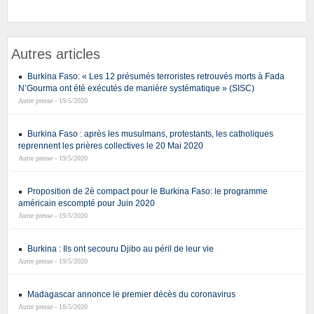
Autres articles
Burkina Faso: « Les 12 présumés terroristes retrouvés morts à Fada
N’Gourma ont été exécutés de manière systématique » (SISC)
Autre presse - 19/5/2020
Burkina Faso : après les musulmans, protestants, les catholiques
reprennent les prières collectives le 20 Mai 2020
Autre presse - 19/5/2020
Proposition de 2è compact pour le Burkina Faso: le programme
américain escompté pour Juin 2020
Autre presse - 19/5/2020
Burkina : Ils ont secouru Djibo au péril de leur vie
Autre presse - 19/5/2020
Madagascar annonce le premier décès du coronavirus
Autre presse - 18/5/2020