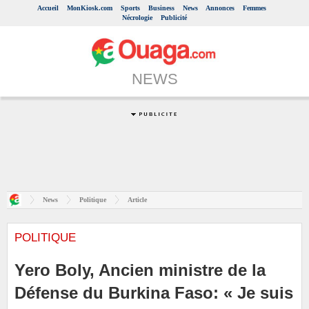
Accueil
MonKiosk.com
Sports
Business
News
Annonces
Femmes
Nécrologie
Publicité
NEWS
News
Politique
Article
POLITIQUE
Yero Boly, Ancien ministre de la
Défense du Burkina Faso: « Je suis