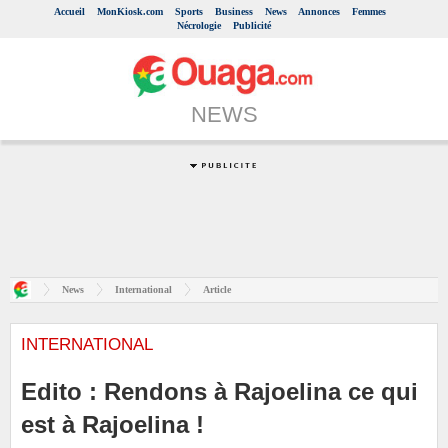
Accueil
MonKiosk.com
Sports
Business
News
Annonces
Femmes
Nécrologie
Publicité
NEWS
News
International
Article
INTERNATIONAL
Edito : Rendons à Rajoelina ce qui
est à Rajoelina !