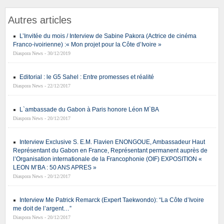
Autres articles
L’Invitée du mois / Interview de Sabine Pakora (Actrice de cinéma
Franco-ivoirienne) :« Mon projet pour la Côte d’Ivoire »
Diaspora News - 30/12/2019
Editorial : le G5 Sahel : Entre promesses et réalité
Diaspora News - 22/12/2017
L`ambassade du Gabon à Paris honore Léon M`BA
Diaspora News - 20/12/2017
Interview Exclusive S. E.M. Flavien ENONGOUE, Ambassadeur Haut
Représentant du Gabon en France, Représentant permanent auprès de
l’Organisation internationale de la Francophonie (OIF) EXPOSITION «
LEON M’BA : 50 ANS APRES »
Diaspora News - 20/12/2017
Interview Me Patrick Remarck (Expert Taekwondo): “La Côte d’Ivoire
me doit de l’argent…”
Diaspora News - 20/12/2017