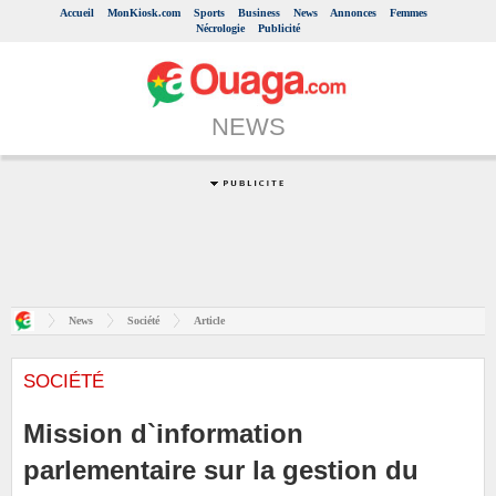
Accueil
MonKiosk.com
Sports
Business
News
Annonces
Femmes
Nécrologie
Publicité
NEWS
News
Société
Article
SOCIÉTÉ
Mission d`information
parlementaire sur la gestion du