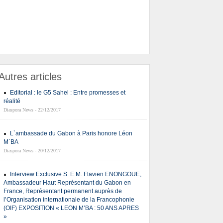
Autres articles
Editorial : le G5 Sahel : Entre promesses et
réalité
Diaspora News - 22/12/2017
L`ambassade du Gabon à Paris honore Léon
M`BA
Diaspora News - 20/12/2017
Interview Exclusive S. E.M. Flavien ENONGOUE,
Ambassadeur Haut Représentant du Gabon en
France, Représentant permanent auprès de
l’Organisation internationale de la Francophonie
(OIF) EXPOSITION « LEON M’BA : 50 ANS APRES
»