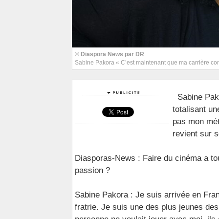
© Diaspora News par DR
Sabine Pakora « C’est maintenant que ma carrière c
Sabine Pak
totalisant un
pas mon méti
revient sur 
Diasporas-News : Faire du cinéma a to
passion ?
Sabine Pakora : Je suis arrivée en Fran
fratrie. Je suis une des plus jeunes d