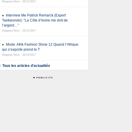
Diaspora News - 20/12/2017
Interview Me Patrick Remarck (Expert
Taekwondo): “La Côte d’Ivoire me doit de
l’argent…”
Diaspora News - 20/12/2017
Mode: Afrik Fashion Show 12 Quand l’Afrique
qui s’exporte prend le T
Diaspora News - 30/10/2017
Tous les articles d'actualités