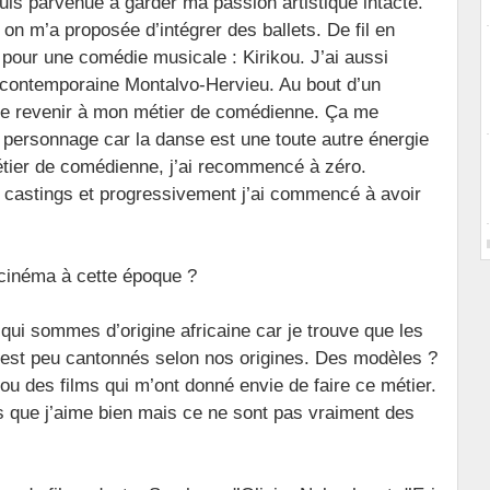
suis parvenue à garder ma passion artistique intacte.
 on m’a proposée d’intégrer des ballets. De fil en
8 pour une comédie musicale : Kirikou. J’ai aussi
ontemporaine Montalvo-Hervieu. Au bout d’un
 de revenir à mon métier de comédienne. Ça me
 personnage car la danse est une toute autre énergie
étier de comédienne, j’ai recommencé à zéro.
 castings et progressivement j’ai commencé à avoir
cinéma à cette époque ?
qui sommes d’origine africaine car je trouve que les
n est peu cantonnés selon nos origines. Des modèles ?
 ou des films qui m’ont donné envie de faire ce métier.
rs que j’aime bien mais ce ne sont pas vraiment des