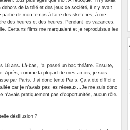
étaient tous plus âgés que moi. A l’époque, il n’y avait
 dehors de la télé et des jeux de société, il n’y avait
 partie de mon temps à faire des sketches, à me
ndre des heures et des heures. Pendant les vacances,
lle. Certains films me marquaient et je reproduisais les
s 18 ans. Là-bas, j’ai passé un bac théâtre. Ensuite,
ique. Après, comme la plupart de mes amies, je suis
se par Paris. J’ai donc tenté Paris. Ça a été difficile
allée car je n’avais pas les réseaux…Je me suis donc
e n’avais pratiquement pas d’opportunités, aucun rôle.
elle désillusion ?