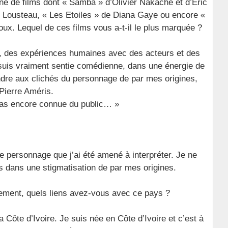
ne de films dont « Samba » d’Olivier Nakache et d’Eric
ier Lousteau, « Les Etoiles » de Diana Gaye ou encore «
ux. Lequel de ces films vous a-t-il le plus marquée ?
s, des expériences humaines avec des acteurs et des
e suis vraiment sentie comédienne, dans une énergie de
dre aux clichés du personnage de par mes origines,
-Pierre Améris.
pas encore connue du public… »
e personnage que j’ai été amené à interpréter. Je ne
s dans une stigmatisation de par mes origines.
stement, quels liens avez-vous avec ce pays ?
la Côte d’Ivoire. Je suis née en Côte d’Ivoire et c’est à