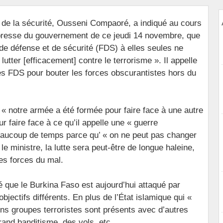
 de la sécurité, Ousseni Compaoré, a indiqué au cours
presse du gouvernement de ce jeudi 14 novembre, que
 de défense et de sécurité (FDS) à elles seules ne
lutter [efficacement] contre le terrorisme ». Il appelle
des FDS pour bouter les forces obscurantistes hors du
e « notre armée a été formée pour faire face à une autre
r faire face à ce qu’il appelle une « guerre
eaucoup de temps parce qu’ « on ne peut pas changer
e ministre, la lutte sera peut-être de longue haleine,
es forces du mal.
que le Burkina Faso est aujourd’hui attaqué par
bjectifs différents. En plus de l’État islamique qui «
ns groupes terroristes sont présents avec d’autres
rand banditisme, des vols, etc.