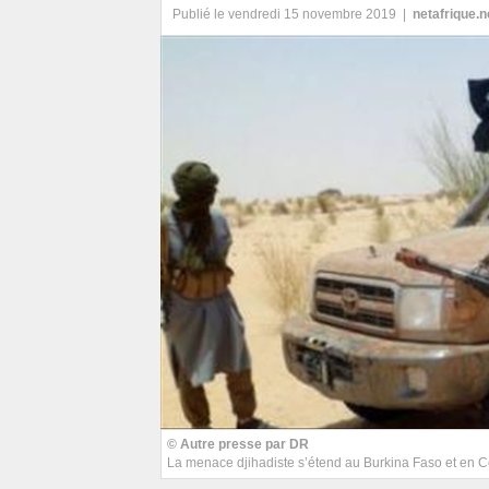
Publié le vendredi 15 novembre 2019 |
netafrique.n
© Autre presse par DR
La menace djihadiste s’étend au Burkina Faso et en Cô