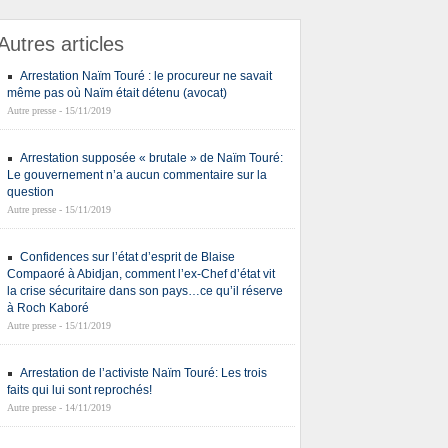
Autres articles
Arrestation Naïm Touré : le procureur ne savait
même pas où Naïm était détenu (avocat)
Autre presse - 15/11/2019
Arrestation supposée « brutale » de Naïm Touré:
Le gouvernement n’a aucun commentaire sur la
question
Autre presse - 15/11/2019
Confidences sur l’état d’esprit de Blaise
Compaoré à Abidjan, comment l’ex-Chef d’état vit
la crise sécuritaire dans son pays…ce qu’il réserve
à Roch Kaboré
Autre presse - 15/11/2019
Arrestation de l’activiste Naïm Touré: Les trois
faits qui lui sont reprochés!
Autre presse - 14/11/2019