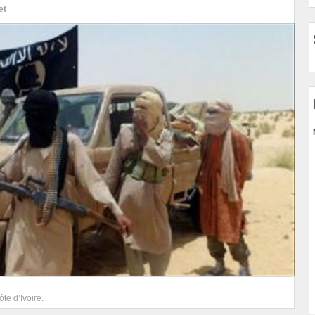
et
te d’Ivoire.