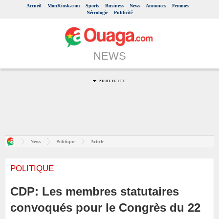
Accueil
MonKiosk.com
Sports
Business
News
Annonces
Femmes
Nécrologie
Publicité
NEWS
News
Politique
Article
POLITIQUE
CDP: Les membres statutaires
convoqués pour le Congrès du 22