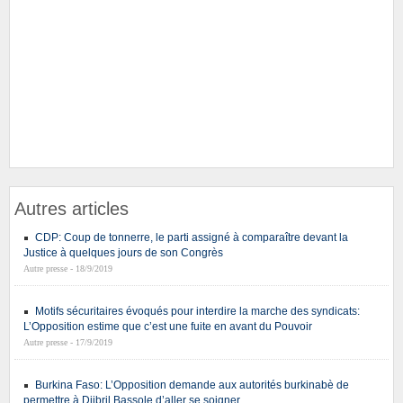
Autres articles
CDP: Coup de tonnerre, le parti assigné à comparaître devant la
Justice à quelques jours de son Congrès
Autre presse - 18/9/2019
Motifs sécuritaires évoqués pour interdire la marche des syndicats:
L’Opposition estime que c’est une fuite en avant du Pouvoir
Autre presse - 17/9/2019
Burkina Faso: L’Opposition demande aux autorités burkinabè de
permettre à Djibril Bassole d’aller se soigner