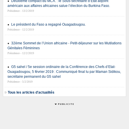
Deuxième compact du MCA. : le Sous-secrétaire d’Etat adjoint
américain aux affaires africaines salue l’élection du Burkina Faso.
Présidence - 13/2/2019
Le président du Faso a regagné Ouagadougou.
Présidence - 12/2/2019
32ème Sommet de l’Union africaine - Petit-déjeuner sur les Mutilations
Génitales Féminines
Présidence - 12/2/2019
G5 sahel / 5e session ordinaire de la Conférence des Chefs d’Etat-
Ouagadougou, 5 février 2019 : Communiqué final lu par Maman Sidikou,
secrétaire permanent du G5 sahel
Présidence - 5/2/2019
Tous les articles d'actualités