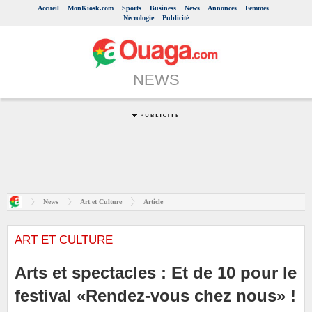
Accueil
MonKiosk.com
Sports
Business
News
Annonces
Femmes
Nécrologie
Publicité
NEWS
News
Art et Culture
Article
ART ET CULTURE
Arts et spectacles : Et de 10 pour le
festival «Rendez-vous chez nous» !