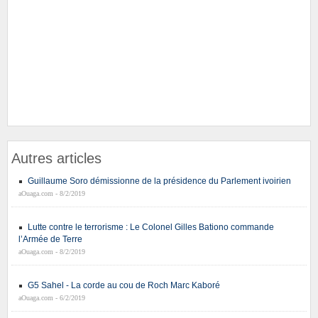
Autres articles
Guillaume Soro démissionne de la présidence du Parlement ivoirien
aOuaga.com - 8/2/2019
Lutte contre le terrorisme : Le Colonel Gilles Bationo commande
l’Armée de Terre
aOuaga.com - 8/2/2019
G5 Sahel - La corde au cou de Roch Marc Kaboré
aOuaga.com - 6/2/2019