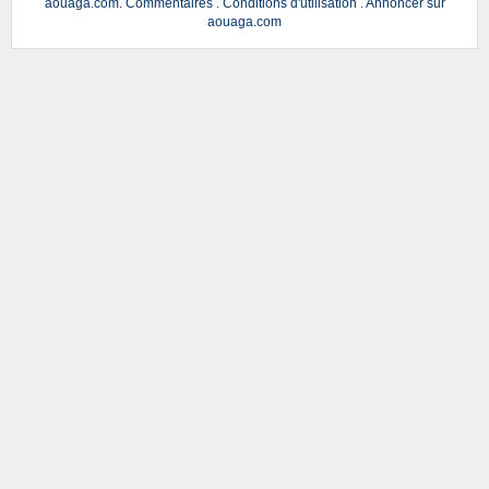
aouaga.com
.
Commentaires
.
Conditions d'utilisation
.
Annoncer sur
aouaga.com