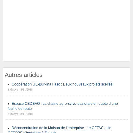
Autres articles
Coopération UE-Burkina Faso : Deux nouveaux projets scellés
Sidwaya - 8/11/2018
Espace CEDEAO : La chaine agro-sylvo-pastorale en quête d’une
feuille de route
Sidwaya - 8/11/2018
Déconcentration de la Maison de l’entreprise : Le CEFAC et le
CEFORE s’installent à Ziniaré