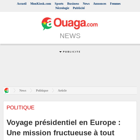
Accueil
MonKiosk.com
Sports
Business
News
Annonces
Femmes
Nécrologie
Publicité
NEWS
News
Politique
Article
POLITIQUE
Voyage présidentiel en Europe :
Une mission fructueuse à tout