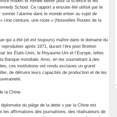
ntre Robert et Renée Belfer pour la science et les
ennedy School. Ce rapport a ensuite été utilisé par le
 sonner l’alarme dans le monde entier au sujet de
se « Une ceinture, une route » (Nouvelles Routes de la
ue qui a été (et est toujours) maître dans le domaine du
 reproduites après 1971, durant l’ère post Bretton
par les États-Unis, le Royaume-Uni et l’Europe, telles
 la Banque mondiale. Ainsi, en les soumettant à des
bles, ces institutions ont rendu esclaves un grand
ller, de détruire leurs capacités de production et de les
uveraineté.
de la Chine
diplomatie du piège de la dette » par la Chine est
i les affirmations des journalistes, des réalisateurs de