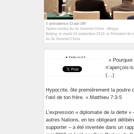
© présidence CI par DR
Tables rondes du 3e Sommet Chine - Afrique
Beijing, le mardi 04 septembre 2018. le Président de 
du 3e Sommet Chine
« Pourquoi v
n’aperçois-tu
(…)
Hypocrite, ôte premièrement la poutre d
l’œil de ton frère. » Matthieu 7:3-5
L’expression « diplomatie de la dette » 
autres Nations, en les obligeant délibé
supporter – a été inventée dans un rap