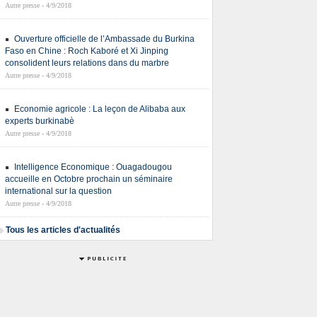
Autre presse - 4/9/2018
Ouverture officielle de l’Ambassade du Burkina
Faso en Chine : Roch Kaboré et Xi Jinping
consolident leurs relations dans du marbre
Autre presse - 4/9/2018
Economie agricole : La leçon de Alibaba aux
experts burkinabè
Autre presse - 4/9/2018
Intelligence Economique : Ouagadougou
accueille en Octobre prochain un séminaire
international sur la question
Autre presse - 4/9/2018
Tous les articles d'actualités