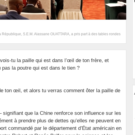
la République, S.E.M. Alassane OUATTARA, a pris part à des tables rondes
ois-tu la paille qui est dans l’œil de ton frère, et
 pas la poutre qui est dans le tien ?
e ton œil, et alors tu verras comment ôter la paille de
– signifiant que la Chine renforce son influence sur les
rément à prendre plus de dettes qu’elles ne peuvent en
port commandé par le département d’État américain en