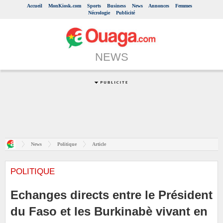
Accueil
MonKiosk.com
Sports
Business
News
Annonces
Femmes
Nécrologie
Publicité
NEWS
News
Politique
Article
POLITIQUE
Echanges directs entre le Président
du Faso et les Burkinabè vivant en