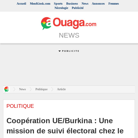
Accueil
MonKiosk.com
Sports
Business
News
Annonces
Femmes
Nécrologie
Publicité
NEWS
News
Politique
Article
POLITIQUE
Coopération UE/Burkina : Une
mission de suivi électoral chez le