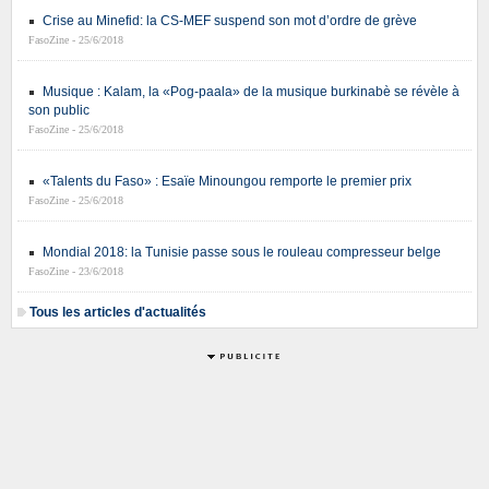
Crise au Minefid: la CS-MEF suspend son mot d’ordre de grève
FasoZine - 25/6/2018
Musique : Kalam, la «Pog-paala» de la musique burkinabè se révèle à
son public
FasoZine - 25/6/2018
«Talents du Faso» : Esaïe Minoungou remporte le premier prix
FasoZine - 25/6/2018
Mondial 2018: la Tunisie passe sous le rouleau compresseur belge
FasoZine - 23/6/2018
Tous les articles d'actualités