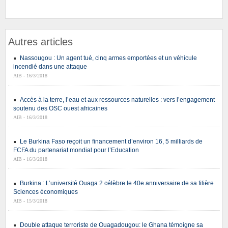
Autres articles
Nassougou : Un agent tué, cinq armes emportées et un véhicule
incendié dans une attaque
AIB - 16/3/2018
Accès à la terre, l’eau et aux ressources naturelles : vers l’engagement
soutenu des OSC ouest africaines
AIB - 16/3/2018
Le Burkina Faso reçoit un financement d’environ 16, 5 milliards de
FCFA du partenariat mondial pour l’Education
AIB - 16/3/2018
Burkina : L’université Ouaga 2 célèbre le 40e anniversaire de sa filière
Sciences économiques
AIB - 15/3/2018
Double attaque terroriste de Ouagadougou: le Ghana témoigne sa