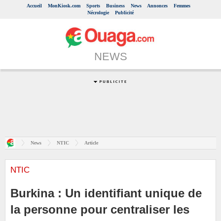
Accueil
MonKiosk.com
Sports
Business
News
Annonces
Femmes
Nécrologie
Publicité
NEWS
News
NTIC
Article
NTIC
Burkina : Un identifiant unique de
la personne pour centraliser les