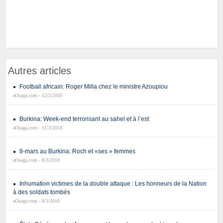
Autres articles
Football africain: Roger Milla chez le ministre Azoupiou
aOuaga.com - 12/3/2018
Burkina: Week-end terrorisant au sahel et à l’est
aOuaga.com - 11/3/2018
8-mars au Burkina: Roch et «ses » femmes
aOuaga.com - 8/3/2018
Inhumation victimes de la double attaque : Les honneurs de la Nation
à des soldats tombés
aOuaga.com - 8/3/2018