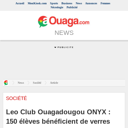
Accueil
MonKiosk.com
Sports
Business
News
Annonces
Femmes
Nécrologie
Publicité
NEWS
News
Société
Article
SOCIÉTÉ
Leo Club Ouagadougou ONYX :
150 élèves bénéficient de verres