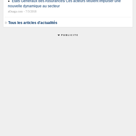
États Généraux des Assurances/ Les acteurs veulent impulser une
nouvelle dynamique au secteur
aOuaga.com - 7/3/2018
Tous les articles d'actualités