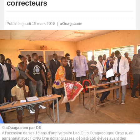
correcteurs
Publié le jeudi 15 mars 2018 |
aOuaga.com
© aOuaga.com par DR
A l’occasion de ses 15 ans d’anniversaire Leo Club Ouagadougou Onyx a, en
partenariat avec l`ONG One dollar Glasses, dépisté 150 élèves ayant des