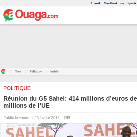
Accueil
MonKiosk.com
Sports
News
Politique
Article
POLITIQUE
Réunion du G5 Sahel: 414 millions d’euros d
millions de l’UE
Publié le vendredi 23 fevrier 2018 |
RFI