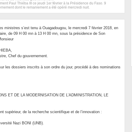
ent Paul Thiéba III ce jeudi 1er février à la Présidence du Faso. 9
ernement dont le remaniement a été opéré mercredi nuit.
es ministres s’est tenu à Ouagadougou, le mercredi 7 février 2018, en
aire, de 09 H 00 mn à 13 H 00 mn, sous la présidence de Son
Monsieur
THIEBA,
stre, Chef du gouvernement.
 sur les dossiers inscrits à son ordre du jour, procédé à des nominations
IONS ET DE LA MODERNISATION DE L’ADMINISTRATION, LE
 supérieur, de la recherche scientifique et de l’innovation :
niversité Nazi BONI (UNB).