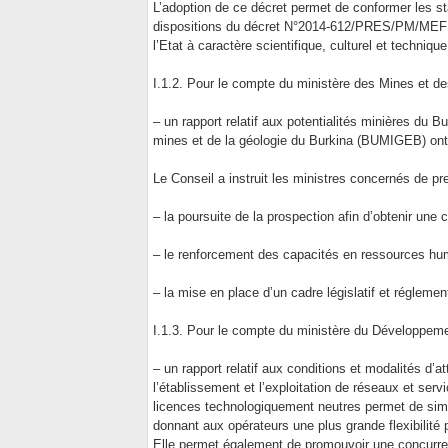
L’adoption de ce décret permet de conformer les s
dispositions du décret N°2014-612/PRES/PM/MEF du
l’Etat à caractère scientifique, culturel et techniq
I.1.2. Pour le compte du ministère des Mines et des
– un rapport relatif aux potentialités minières du 
mines et de la géologie du Burkina (BUMIGEB) ont r
Le Conseil a instruit les ministres concernés de p
– la poursuite de la prospection afin d’obtenir une
– le renforcement des capacités en ressources hum
– la mise en place d’un cadre législatif et réglemen
I.1.3. Pour le compte du ministère du Développem
– un rapport relatif aux conditions et modalités d’a
l’établissement et l’exploitation de réseaux et ser
licences technologiquement neutres permet de simpli
donnant aux opérateurs une plus grande flexibilité
Elle permet également de promouvoir une concurre