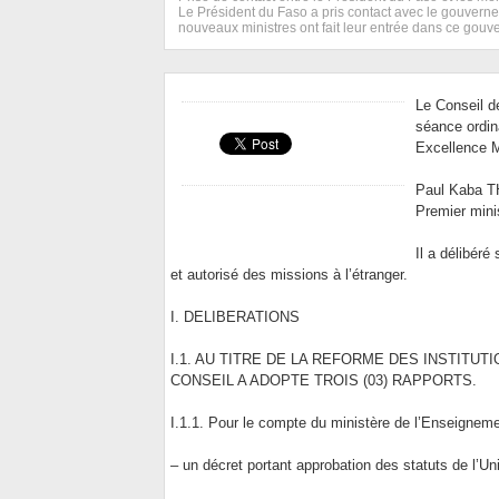
Le Président du Faso a pris contact avec le gouvernem
nouveaux ministres ont fait leur entrée dans ce gouv
Le Conseil d
séance ordin
Excellence 
Paul Kaba 
Premier mini
Il a délibéré
et autorisé des missions à l’étranger.
I. DELIBERATIONS
I.1. AU TITRE DE LA REFORME DES INSTITUT
CONSEIL A ADOPTE TROIS (03) RAPPORTS.
I.1.1. Pour le compte du ministère de l’Enseignement
– un décret portant approbation des statuts de l’U