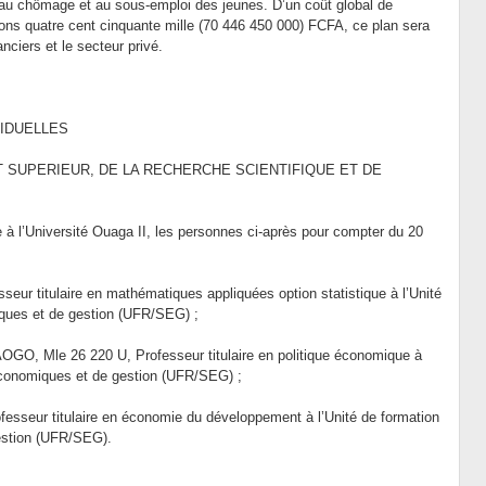
 au chômage et au sous-emploi des jeunes. D’un coût global de
lions quatre cent cinquante mille (70 446 450 000) FCFA, ce plan sera
anciers et le secteur privé.
VIDUELLES
T SUPERIEUR, DE LA RECHERCHE SCIENTIFIQUE ET DE
 à l’Université Ouaga II, les personnes ci-après pour compter du 20
ur titulaire en mathématiques appliquées option statistique à l’Unité
ques et de gestion (UFR/SEG) ;
, Mle 26 220 U, Professeur titulaire en politique économique à
 économiques et de gestion (UFR/SEG) ;
eur titulaire en économie du développement à l’Unité de formation
estion (UFR/SEG).