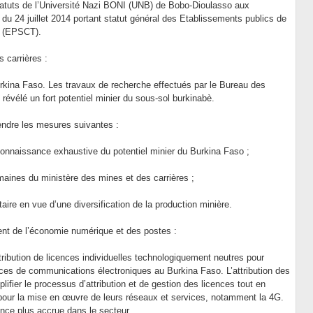
tatuts de l’Université Nazi BONI (UNB) de Bobo-Dioulasso aux
 24 juillet 2014 portant statut général des Etablissements publics de
ue (EPSCT).
 carrières :
Burkina Faso. Les travaux de recherche effectués par le Bureau des
évélé un fort potentiel minier du sous-sol burkinabè.
rendre les mesures suivantes :
 connaissance exhaustive du potentiel minier du Burkina Faso ;
aines du ministère des mines et des carrières ;
taire en vue d’une diversification de la production minière.
ent de l’économie numérique et des postes :
ttribution de licences individuelles technologiquement neutres pour
vices de communications électroniques au Burkina Faso. L’attribution des
fier le processus d’attribution et de gestion des licences tout en
 pour la mise en œuvre de leurs réseaux et services, notamment la 4G.
nce plus accrue dans le secteur.