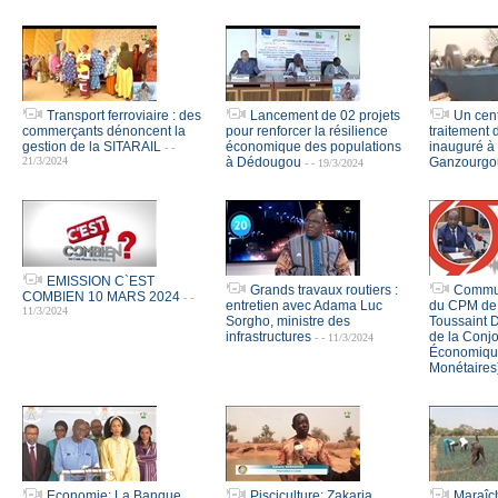
Transport ferroviaire : des
Lancement de 02 projets
Un cent
commerçants dénoncent la
pour renforcer la résilience
traitement 
gestion de la SITARAIL
économique des populations
inauguré à
- -
21/3/2024
à Dédougou
Ganzourgo
- - 19/3/2024
EMISSION C`EST
Grands travaux routiers :
Commun
COMBIEN 10 MARS 2024
- -
entretien avec Adama Luc
du CPM de 
11/3/2024
Sorgho, ministre des
Toussaint 
infrastructures
de la Conj
- - 11/3/2024
Économique
Monétaires
Economie: La Banque
Pisciculture: Zakaria
Maraîch