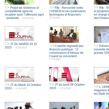
Projet de résilience et
Rtb - Rencontre entre
Rtb - R
compétitivité agricole :
l’UEMOA et ses partenaires
et program
recadrer avec l’offensive agro
techniques et financiers
en charge 
- -
- pastorale
27/10/2023
des Financ
- - 30/10/2023
JT DU MARDI 24 10
Contrôle législatif des
Présent
2023
- - 26/10/2023
finances publique : 12
nouvelle id
commissions d’Afrique de
groupe S
l’ouest se concertent
- -
17/10/2023
JT du lundi 09 Octobre
JT du Mardi 10 Octobre
L`UEMOA
2023
2023
- - 11/10/2023
- - 11/10/2023
magasins d
les Etats 