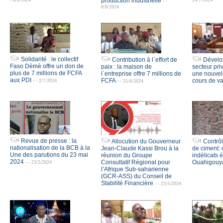
production industrielle
- -
8/8/2024
Solidarité : le collectif
Contribution à l`effort de
Dévelo
Faso Dèmè offre un don de
paix : la maison de
secteur pri
plus de 7 millions de FCFA
l`entreprise offre 7 millions de
une nouvell
aux PDI
FCFA
cours de va
- - 2/7/2024
- - 25/6/2024
Revue de presse : la
Allocution du Gouverneur
Contrôl
nationalisation de la BCB à la
Jean-Claude Kassi Brou à la
de ciment:
Une des parutions du 23 mai
réunion du Groupe
indélicats 
2024
Consultatif Régional pour
Ouahigouy
- - 23/5/2024
l’Afrique Sub-saharienne
(GCR-ASS) du Conseil de
Stabilité Financière
- - 23/5/2024