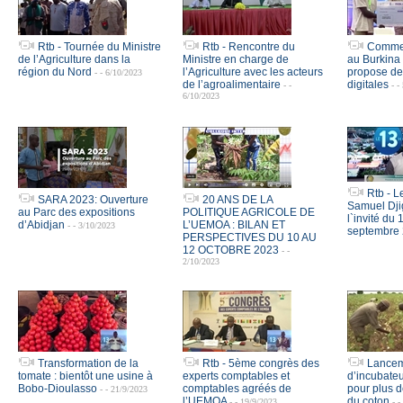
Rtb - Tournée du Ministre
Rtb - Rencontre du
Commer
de l’Agriculture dans la
Ministre en charge de
au Burkina 
région du Nord
l’Agriculture avec les acteurs
propose de
- - 6/10/2023
de l’agroalimentaire
digitales
- -
- -
6/10/2023
Rtb - 
SARA 2023: Ouverture
20 ANS DE LA
Samuel Dji
au Parc des expositions
POLITIQUE AGRICOLE DE
l`invité du
d’Abidjan
L’UEMOA : BILAN ET
- - 3/10/2023
septembre
PERSPECTIVES DU 10 AU
12 OCTOBRE 2023
- -
2/10/2023
Transformation de la
Rtb - 5ème congrès des
Lanceme
tomate : bientôt une usine à
experts comptables et
d’incubateu
Bobo-Dioulasso
comptables agréés de
pour plus d
- - 21/9/2023
l’UEMOA
du coton
- - 19/9/2023
- 