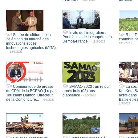
Invite de l’intégration :
Soirée de clôture de la
Rtb - T
Portefeuille de la coopération
3e édition du marché des
chambre na
Uemoa-France
- - 15/9/2023
innovations et des
13/9/2023
technologies agricoles (MITA)
- - 18/9/2023
Communiqué de presse
SAMAO 2023 : un retour
La soci
du CPM de la BCEAO (Lu par
après trois (03) ans
KonKera SA
Toussaint Damoh, Directeur
d’absence
actifs dan
- - 6/9/2023
de la Conjoncture...
Battié et le
- - 6/9/2023
2/9/2023