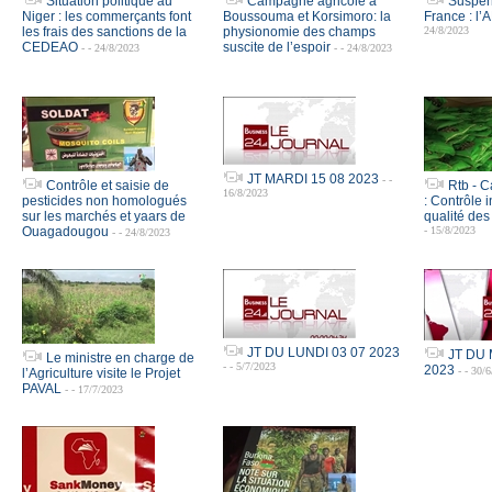
Situation politique au
Campagne agricole à
Suspens
Niger : les commerçants font
Boussouma et Korsimoro: la
France : l’
les frais des sanctions de la
physionomie des champs
24/8/2023
CEDEAO
suscite de l’espoir
- - 24/8/2023
- - 24/8/2023
JT MARDI 15 08 2023
- -
Contrôle et saisie de
Rtb - C
16/8/2023
pesticides non homologués
: Contrôle 
sur les marchés et yaars de
qualité de
Ouagadougou
- 15/8/2023
- - 24/8/2023
JT DU LUNDI 03 07 2023
JT DU 
Le ministre en charge de
- - 5/7/2023
2023
- - 30/
l’Agriculture visite le Projet
PAVAL
- - 17/7/2023