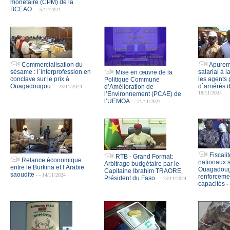
monétaire (CPM) de la
BCEAO
- - 5/12/2024
Commercialisation du
Apureme
sésame : l`interprofession en
salarial à
Mise en œuvre de la
conclave sur le prix à
les agents 
Politique Commune
Ouagadougou
d`arriérés 
d’Amélioration de
- - 23/11/2024
18/11/2024
l’Environnement (PCAE) de
l’UEMOA
- - 21/11/2024
Fiscalit
RTB - Grand Format:
Relance économique
nationaux s
Arbitrage budgétaire par le
entre le Burkina et l’Arabie
Ouagadoug
Capitaine Ibrahim TRAORE,
saoudite
- - 14/11/2024
renforceme
Président du Faso
- - 13/11/2024
capacités
-