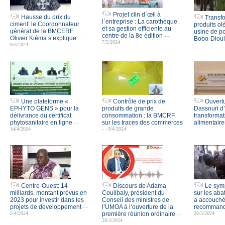
Projet clin d`œil à
Hausse du prix du
Transfo
l`entreprise : La carothèque
ciment: le Coordonnateur
produits ol
et sa gestion efficiente au
général de la BMCERF
usine de p
centre de la 8e édition
- -
Olivier Kiéma s’explique
Bobo-Diou
- -
7/5/2024
9/5/2024
Une plateforme «
Contrôle de prix de
Ouvertu
EPHYTO GENS » pour la
produits de grande
Dassouri d
délivrance du certificat
consommation : la BMCRF
transformat
phytosanitaire en ligne
sur les traces des commerces
alimentaire
- -
14/4/2024
- - 9/4/2024
Centre-Ouest: 14
Discours de Adama
Le symp
milliards, montant prévus en
Coulibaly, président du
sur les abat
2023 pour investir dans les
Conseil des ministres de
a accouché
projets de developpement
l’UMOA à l’ouverture de la
recommanda
- -
2/4/2024
première réunion ordinaire
28/3/2024
- -
28/3/2024