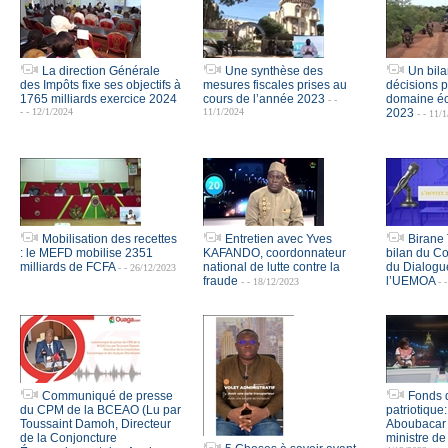
La direction Générale
Une synthèse des
Un bila
des Impôts fixe ses objectifs à
mesures fiscales prises au
décisions p
1765 milliards exercice 2024
cours de l’année 2023
domaine é
- -
- - 12/1/2024
11/1/2024
2023
- - 11/
Mobilisation des recettes
Entretien avec Yves
Birane 
: le MEFD mobilise 2351
KAFANDO, coordonnateur
bilan du Co
milliards de FCFA
national de lutte contre la
du Dialogu
- - 26/12/2023
fraude
l’UEMOA
- - 18/12/2023
- 
Communiqué de presse
Fonds d
du CPM de la BCEAO (Lu par
patriotique
Toussaint Damoh, Directeur
Aboubacar
de la Conjoncture
ministre de