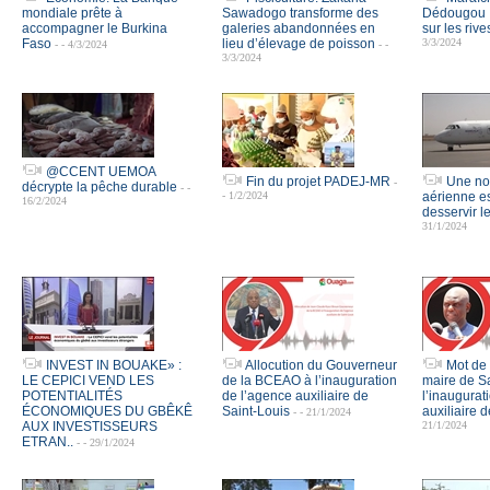
mondiale prête à
Sawadogo transforme des
Dédougou :
accompagner le Burkina
galeries abandonnées en
sur les ri
Faso
lieu d’élevage de poisson
3/3/2024
- - 4/3/2024
- -
3/3/2024
@CCENT UEMOA
Fin du projet PADEJ-MR
Une no
-
décrypte la pêche durable
- -
- 1/2/2024
aérienne e
16/2/2024
desservir l
31/1/2024
INVEST IN BOUAKE» :
Allocution du Gouverneur
Mot de
LE CEPICI VEND LES
de la BCEAO à l’inauguration
maire de Sa
POTENTIALITÉS
de l’agence auxiliaire de
l’inaugurat
ÉCONOMIQUES DU GBÊKÊ
Saint-Louis
auxiliaire
- - 21/1/2024
AUX INVESTISSEURS
21/1/2024
ETRAN..
- - 29/1/2024