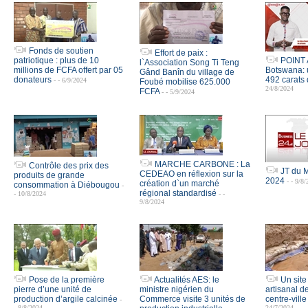
Fonds de soutien
Effort de paix :
patriotique : plus de 10
POINT 
l`Association Song Ti Teng
millions de FCFA offert par 05
Botswana: 
Gând Banîn du village de
donateurs
492 carats
- - 6/9/2024
Foubé mobilise 625.000
24/8/2024
FCFA
- - 5/9/2024
MARCHE CARBONE : La
Contrôle des prix des
JT du M
CEDEAO en réflexion sur la
produits de grande
2024
- - 9/8
création d`un marché
consommation à Diébougou
-
régional standardisé
- 10/8/2024
- -
9/8/2024
Pose de la première
Actualités AES: le
Un site 
pierre d’une unité de
ministre nigérien du
artisanal de
production d’argile calcinée
Commerce visite 3 unités de
centre-vil
-
- 8/8/2024
24/7/2024