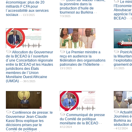
Zoom sur Masso Traoré,
Le mini
économique: plus de 20
la pionnière dans la
l’Economie
milliards F CFA pour
production d’huile de
Aboubacar
l`accessibilité aux services
tournesol au Burkina
- -
apprécie l’i
sociaux
- - 13/3/2025
7/3/2025
BCEAO
- - 
Allocution du Gouverneur
Le Premier ministre a
Point Af
de la BCEAO à l`ouverture
reçu en audience la
la Mauritan
d`une Concertation régionale
fédération des organisations
l’exploitati
entre la BCEAO et les Hautes
patronales de l’hôtellerie
gisement 
- -
juridictions des États
13/1/2025
3/1/2025
membres de l`Union
Monétaire Ouest Africaine
(UMOA)
- - 30/1/2025
Actuali
Conférence de presse: le
Communiqué de presse
Journées 
Gouverneur Jean-Claude
du Comité de politique
Burkina au
Kassi Brou explique les
monétaire de la BCEAO
- -
séduction d
décisions prises par le
4/12/2024
- 4/12/2024
Comité de politique