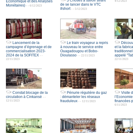
5 Choses à savoir avant
Économique et des Analyses
4/12/2023
de se lancer dans le VTC
Monétaires)
- - 6/12/2023
#short
- - 5/12/2023
Lancement de la
Le train voyageur a repris
Découv
campagne d’égrenage et de
à nouveau le service entre
et la fabric
commercialisation 2023-
Ouagadougou et Bobo-
traditionn
2024 de la SOFITEX
Dioulasso
appelé "Tab
- -
- - 22/11/2023
22/11/2023
22/11/2023
Constat blocage de la
Pénurie régulière du gaz
Visite 
circulation à Cinkansé
: démanteler les réseaux
l’Economie
- -
12/11/2023
frauduleux
financées 
- - 12/11/2023
6/11/2023