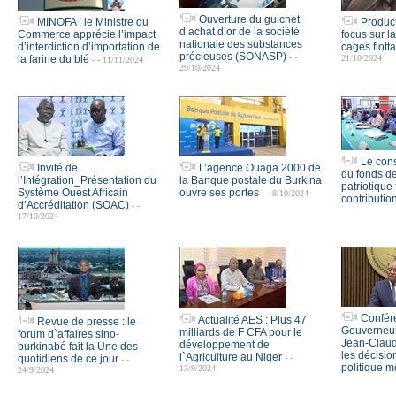
Ouverture du guichet
MINOFA : le Ministre du
Product
d’achat d’or de la société
Commerce apprécie l’impact
focus sur l
nationale des substances
d’interdiction d’importation de
cages flot
précieuses (SONASP)
- -
la farine du blé
21/10/2024
- - 11/11/2024
29/10/2024
Le cons
Invité de
L’agence Ouaga 2000 de
du fonds de
l’Intégration_Présentation du
la Banque postale du Burkina
patriotique 
Système Ouest Africain
ouvre ses portes
- - 8/10/2024
contributio
d’Accréditation (SOAC)
- -
17/10/2024
Confére
Actualité AES : Plus 47
Revue de presse : le
Gouverneu
milliards de F CFA pour le
forum d`affaires sino-
Jean-Claud
développement de
burkinabé fait la Une des
les décisi
l`Agriculture au Niger
quotidiens de ce jour
- -
- -
politique m
13/9/2024
24/9/2024